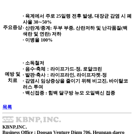
∙ 육계에서 주로 25일령 전후 발생, 대장균 감염 시 폐
사율 30∼50%
주요증상
∙ 산란계/종계: 두부 부종, 산란저하 및 난각품질(백
색란 및 연란) 저하
∙ 이병율 100%
∙ 소독철저
∙ 음수∙축체：라이프가드-정, 로얄크린
예방 및
∙ 발판∙축사：라이프라인, 라이프자켓-정
치료
∙ 감염시 임상증상을 줄이기 위해 비고진, 바이탈코
러스 투여
∙ 백신접종 : 힘백 달구방 뉴모 오일백신 접종
목록
KBNP,INC.
Business Office : Doosan Venture Digm 706, Heungan-daero