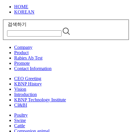
HOME
KOREAN
검색하기
Company
Product
Rabies Ab Test
Promote
Contact Information
CEO Greeting
KBNP History
Vision
Introduction
KBNP Technology Institute
CI&BI
Poultry
Swine
Cattle
Companion animal