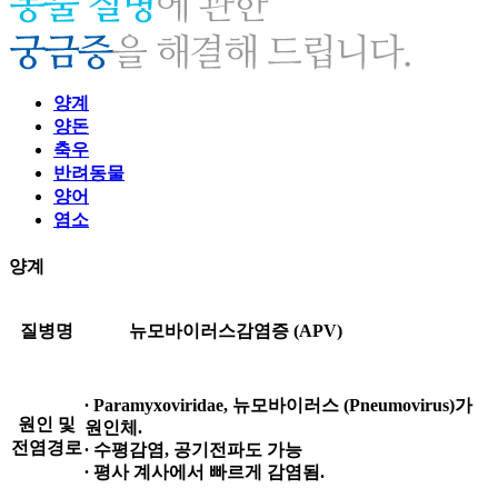
양계
양돈
축우
반려동물
양어
염소
양계
질병명
뉴모바이러스감염증 (APV)
∙ Paramyxoviridae, 뉴모바이러스 (Pneumovirus)가
원인 및
원인체.
전염경로
∙ 수평감염, 공기전파도 가능
∙ 평사 계사에서 빠르게 감염됨.