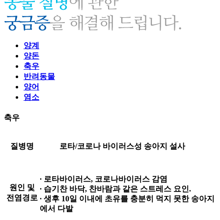
양계
양돈
축우
반려동물
양어
염소
축우
질병명
로타/코로나 바이러스성 송아지 설사
∙ 로타바이러스, 코로나바이러스 감염
원인 및
∙ 습기찬 바닥, 찬바람과 같은 스트레스 요인.
전염경로
∙ 생후 10일 이내에 초유를 충분히 먹지 못한 송아지
에서 다발