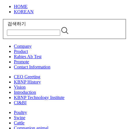
HOME
KOREAN
검색하기
Company
Product
Rabies Ab Test
Promote
Contact Information
CEO Greeting
KBNP History
Vision
Introduction
KBNP Technology Institute
CI&BI
Poultry
Swine
Cattle
Companion animal