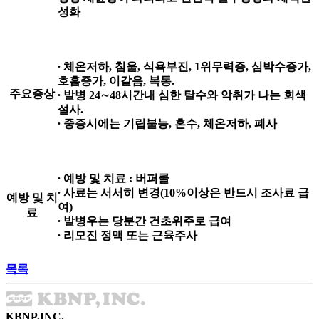
성화
∙ 체온저하, 침울, 식욕부진, 1위무력증, 심박수증가,
호흡증가, 이갈음, 복통.
주요증상
∙ 발병 24∼48시간내 심한 탈수와 악취가 나는 회색
설사.
∙ 중증시에는 기립불능, 혼수, 체온저하, 폐사
∙ 예방 및 치료 : 버퍼쿨
∙ 사료는 서서히 변경(10%이상은 반드시 조사료 급
예방 및 치
여)
료
∙ 발병우는 당분간 건초위주로 급여
∙ 리모진 정맥 또는 근육주사
목록
KBNP,INC.