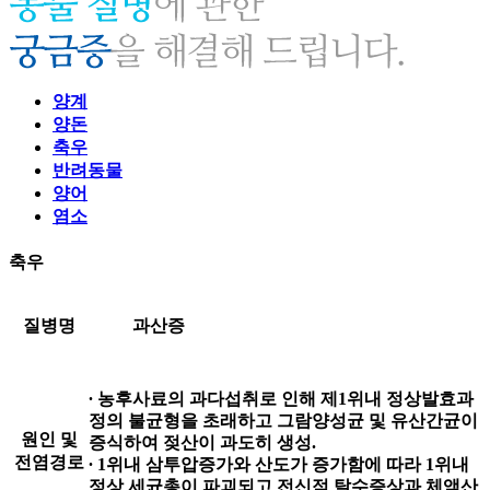
양계
양돈
축우
반려동물
양어
염소
축우
질병명
과산증
∙ 농후사료의 과다섭취로 인해 제1위내 정상발효과
정의 불균형을 초래하고 그람양성균 및 유산간균이
원인 및
증식하여 젖산이 과도히 생성.
전염경로
∙ 1위내 삼투압증가와 산도가 증가함에 따라 1위내
정상 세균총이 파괴되고 전신적 탈수증상과 체액산