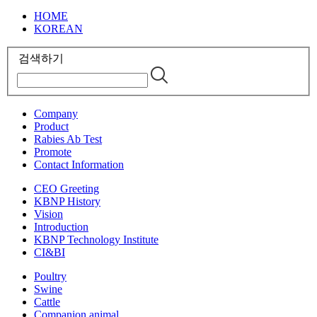
HOME
KOREAN
검색하기
Company
Product
Rabies Ab Test
Promote
Contact Information
CEO Greeting
KBNP History
Vision
Introduction
KBNP Technology Institute
CI&BI
Poultry
Swine
Cattle
Companion animal