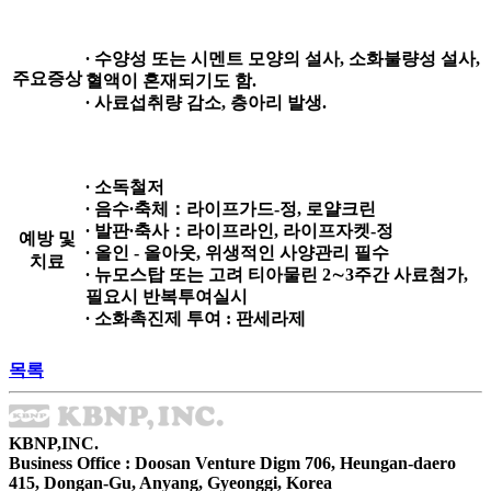
∙ 수양성 또는 시멘트 모양의 설사, 소화불량성 설사,
주요증상
혈액이 혼재되기도 함.
∙ 사료섭취량 감소, 층아리 발생.
∙ 소독철저
∙ 음수∙축체：라이프가드-정, 로얄크린
∙ 발판∙축사：라이프라인, 라이프자켓-정
예방 및
∙ 올인 - 올아웃, 위생적인 사양관리 필수
치료
∙ 뉴모스탑 또는 고려 티아물린 2∼3주간 사료첨가,
필요시 반복투여실시
∙ 소화촉진제 투여 : 판세라제
목록
KBNP,INC.
Business Office : Doosan Venture Digm 706, Heungan-daero
415, Dongan-Gu, Anyang, Gyeonggi, Korea