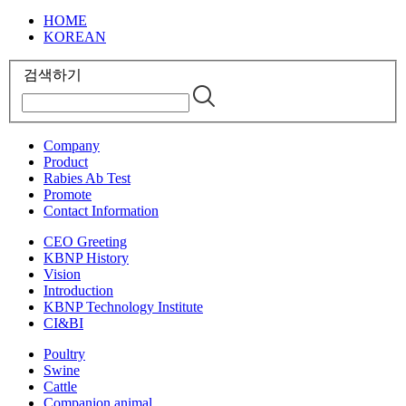
HOME
KOREAN
검색하기
Company
Product
Rabies Ab Test
Promote
Contact Information
CEO Greeting
KBNP History
Vision
Introduction
KBNP Technology Institute
CI&BI
Poultry
Swine
Cattle
Companion animal