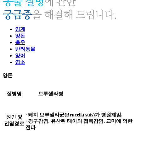
양계
양돈
축우
반려동물
양어
염소
양돈
질병명
브루셀라병
∙ 돼지 브루셀라균(Brucella suis)가 병원체임.
원인 및
∙ 경구감염, 유산된 태아의 접촉감염, 교미에 의한
전염경로
전파